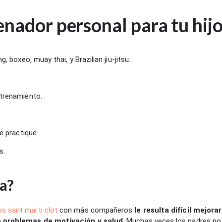
enador personal para tu hij
 boxeo, muay thai, y Brazilian jiu-jitsu.
trenamiento.
e practique.
s.
ta?
os sant marti clot
con más compañeros
le resulta difícil mejor
, o problemas de motivación y salud
. Muchas veces los padres no 