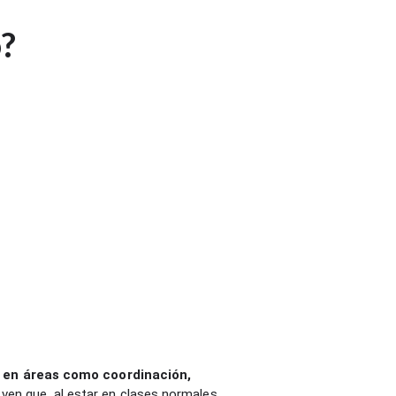
o?
ar en áreas como coordinación,
ven que, al estar en clases normales,