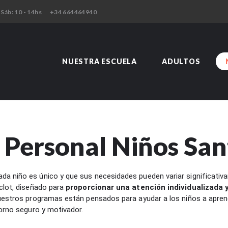
NUESTRA ESCUELA
 Sáb: 10 - 14hs
+34 664464940
ADULTOS
NIÑOS
HORARIO
NUESTRA ESCUELA
ADULTOS
PRECIOS
CLASE DE PRUEBA
Personal Niños San
a niño es único y que sus necesidades pueden variar significativ
clot, diseñado para
proporcionar una atención individualizada y
Nuestros programas están pensados para ayudar a los niños a apren
torno seguro y motivador.