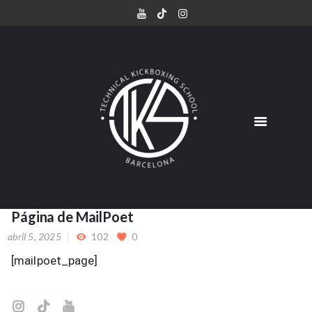
NUESTRA ESCUELA
ADULTOS
NIÑOS
HORARIO
PRECIOS
Página de MailPoet
CLASE DE PRUEBA
abril 5, 2025
102
0
[mailpoet_page]